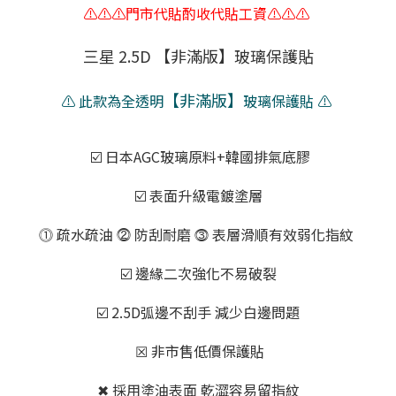
⚠️⚠️⚠️門市代貼酌收代貼工資⚠️⚠️⚠️
三星 2.5D 【非滿版】玻璃保護貼
【非滿版】
⚠️ 此款為全透明
玻璃保護貼 ⚠️
☑️ 日本AGC玻璃原料+韓國排氣底膠
☑️ 表面升級電鍍塗層
⓵ 疏水疏油 ⓶ 防刮耐磨 ⓷ 表層滑順有效弱化指紋
☑️ 邊緣二次強化不易破裂
☑️ 2.5D弧邊不刮手 減少白邊問題
☒ 非市售低價保護貼
✖ 採用塗油表面 乾澀容易留指紋