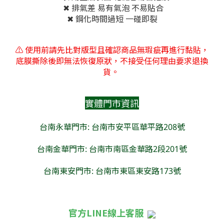
✖ 排氣差 易有氣泡 不易貼合
✖ 鋼化時間過短 一碰即裂
⚠️ 使用前請先比對版型且確認商品無瑕疵再進行黏貼，
底膜撕除後即無法恢復原狀，不接受任何理由要求退換
貨。
實體門市資訊
台南永華門市: 台南市安平區華平路208號
台南金華門市: 台南市南區金華路2段201號
台南東安門市: 台南市東區東安路173號
官方LINE線上客服