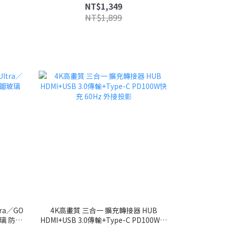
棉包
輸 128MB A35 語音通話
NT$1,349
NT$1,899
tra／GO
4K高畫質 三合一 擴充轉接器 HUB
玻璃 防爆
HDMI+USB 3.0傳輸+Type-C PD100W快