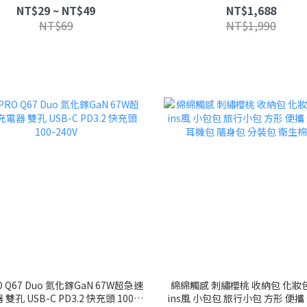
小零錢包 拉鍊式 筆袋 盥洗包
Wh 3C認證
NT$29 ~ NT$49
NT$1,688
NT$69
NT$1,990
O Q67 Duo 氮化鎵GaN 67W超急速
綿綿觸感 刺繡櫻桃 收納包 化妝
雙孔 USB-C PD3.2 快充頭 100-
ins風 小包包 旅行小包 方形 便攜