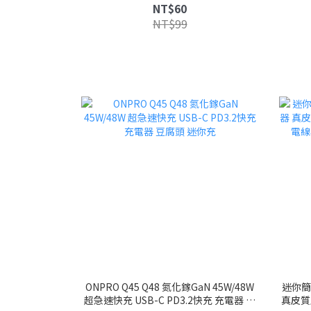
器別針軟殼 防丟 兒童適用
NT$60
NT$99
ONPRO Q45 Q48 氮化鎵GaN 45W/48W
迷你簡
超急速快充 USB-C PD3.2快充 充電器 豆
真皮質