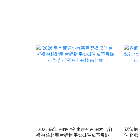
2026 馬年 開運小物 寓意祝福 招財 吉祥
透氣網
禮物 鑰匙圈 幸運物 平安掛件 皮革吊飾 掛
包 化