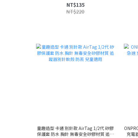
飾 吉祥物 馬上有錢 馬上發
NT$135
NT$220
童趣造型 卡通 別針款 AirTag 1/2代 矽膠
ONPR
保護套 防水 胸針 無毒安全矽膠材質 追蹤
充電器 