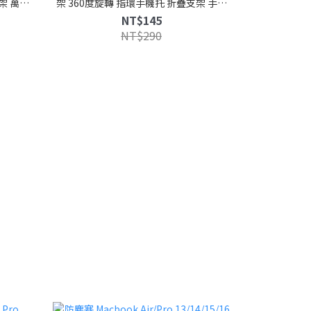
架 萬向
架 360度旋轉 指環手機托 折疊支架 手機
架
支架 iPhone 桌面立架
NT$145
NT$290