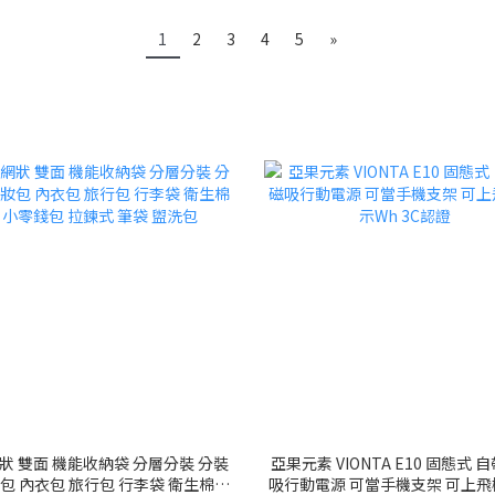
1
2
3
4
5
»
狀 雙面 機能收納袋 分層分裝 分裝
亞果元素 VIONTA E10 固態式 
妝包 內衣包 旅行包 行李袋 衛生棉包
吸行動電源 可當手機支架 可上飛