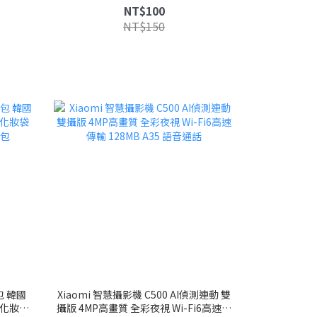
撞色 隨身包 配件包 零錢包
NT$100
NT$150
包 韓國
Xiaomi 智慧攝影機 C500 AI偵測連動 雙
 化妝袋
攝版 4MP高畫質 全彩夜視 Wi-Fi6高速傳