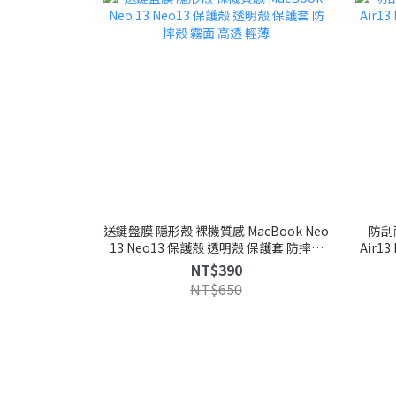
送鍵盤膜 隱形殼 裸機質感 MacBook Neo
防刮耐
13 Neo13 保護殼 透明殼 保護套 防摔殼
Air13
霧面 高透 輕薄
NT$390
NT$650