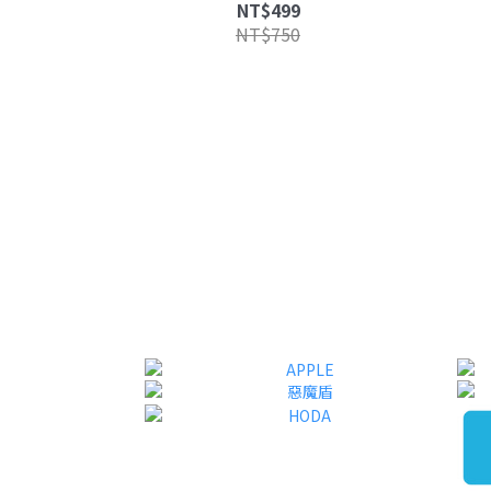
腐頭 迷你充
線
NT$499
NT$750