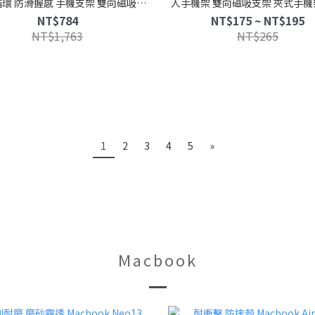
指環 防滑握感 手機支架 雙向磁吸支
人手機架 雙向磁吸支架 夾式手機
架 折疊收納 360度旋轉
調整 廚房磁吸手機架 直播支
NT$784
NT$175 ~ NT$195
NT$1,763
NT$265
1
2
3
4
5
»
Macbook