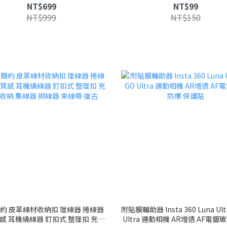
240V
耳機包 隨身包 分裝包 衛生
NT$699
NT$99
NT$999
NT$150
約 皮革線材收納扣 理線器 捲線器
附貼膜輔助器 Insta 360 Luna Ul
感 耳機繞線器 釘扣式 整理扣 充電
Ultra 運動相機 AR增透 AF電鍍