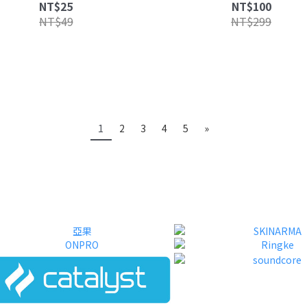
收納 集線器 綁線器 束線帶 復古
保護貼
NT$25
NT$100
NT$49
NT$299
1
2
3
4
5
»