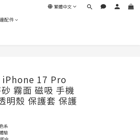
繁體中文
邊配件
立即購買
 iPhone 17 Pro
 磨砂 霧面 磁吸 手機
 透明殼 保護套 保護
色系
體驗
貼即合