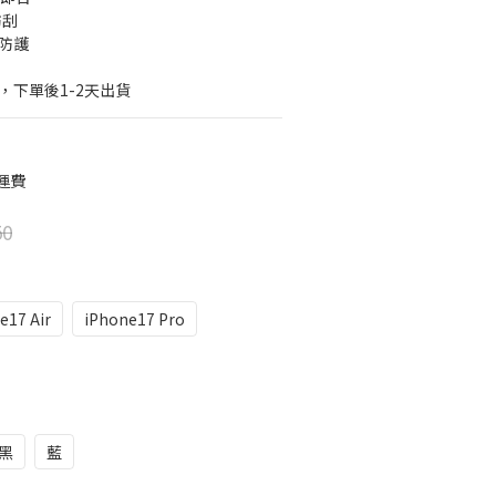
防刮
防護
，下單後1-2天出貨
運費
50
e17 Air
iPhone17 Pro
黑
藍