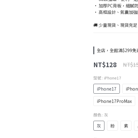
• 加厚PC背板，細膩
• 高框設計、氣囊加強
🚚 少量現貨、現貨充足
全店，全館滿$299免
NT$128
NT$1
型號
: iPhone17
iPhone17
iPhon
iPhone17ProMax
顏色
: 灰
灰
粉
紫