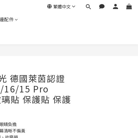
繁體中文
邊配件
立即購買
藍光 德國萊茵認證
/16/15 Pro
r 玻璃貼 保護貼 保護
少眼睛負擔
螢幕清晰不偏黃
刮、抗磨損