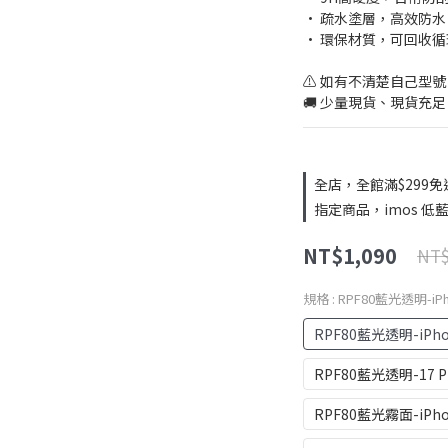
• 疏水塗層，高效防
• 環保材質，可回收
⚠️ 如有不清楚自己型
🚚 少量現貨、現貨充足
全店，全館滿$299免
指定商品，imos 低藍
NT$1,090
NT$
規格
: RPF80藍光透明-iP
RPF80藍光透明-iPho
RPF80藍光透明-17 P
RPF80藍光霧面-iPho