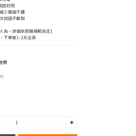
插拔超好用
用減少電磁干擾
多次拔插不斷裂
圍非人為，詳細依原廠規範為主]
，下單後1-2天出貨
運費
99