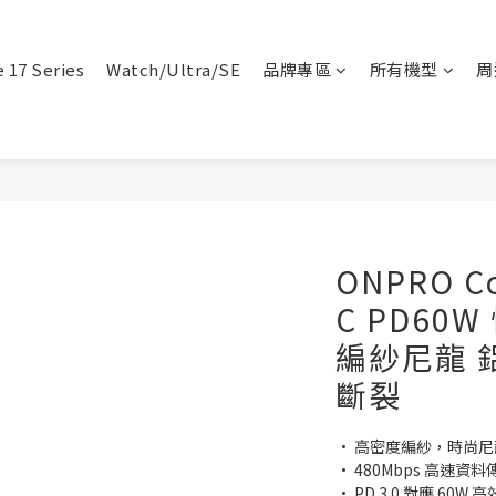
 17 Series
Watch/Ultra/SE
品牌專區
所有機型
周
ONPRO Co
C PD60
編紗尼龍 
斷裂
• 高密度編紗，時尚尼
• 480Mbps 高速資料
• PD 3.0 對應 60W 