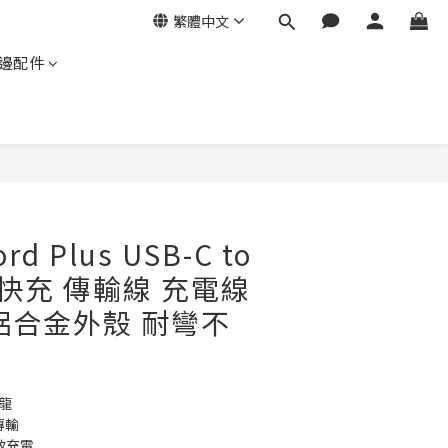
繁體中文
邊配件
立即購買
rd Plus USB-C to
W 快充 傳輸線 充電線
鋁合金外殼 耐彎不
龍
傳輸
高效充電