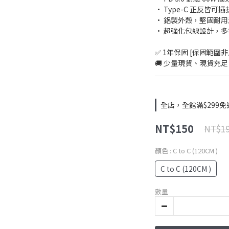
• Type-C 正反皆可
• 鋁製外殼，堅固耐
• 超強化包線設計，
✅ 1年保固 [保固範
🚚 少量現貨、現貨充足
全店，全館滿$299免
NT$150
NT$1
顏色
: C to C (120CM )
C to C (120CM )
數量