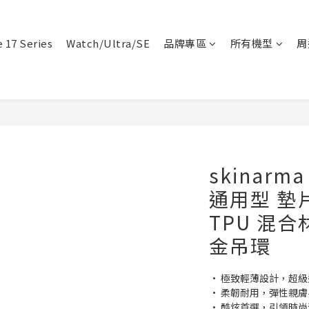
 17 Series
Watch/Ultra/SE
品牌專區
所有機型
周
skinar
通用型 墊
TPU 混合
金吊環
• 極致輕薄設計，超級
• 柔韌耐用，彈性親膚
• 酷炫首選，引領時尚