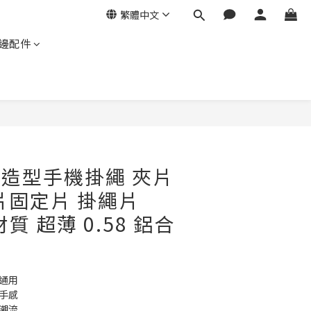
繁體中文
邊配件
立即購買
ma 造型手機掛繩 夾片
片固定片 掛繩片
材質 超薄 0.58 鋁合
通用
手感
潮流