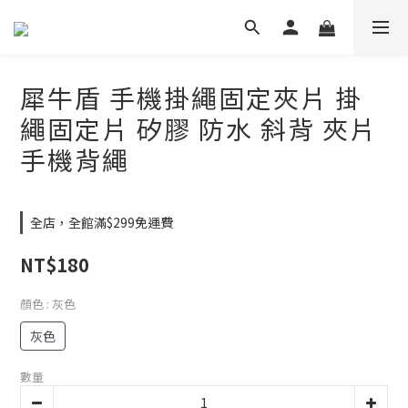
犀牛盾 手機掛繩固定夾片 掛
繩固定片 矽膠 防水 斜背 夾片
手機背繩
全店，全館滿$299免運費
NT$180
顏色
: 灰色
灰色
數量