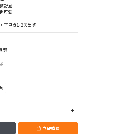
細膩舒適
童趣可愛
，下單後1-2天出貨
運費
58
色
立即購買