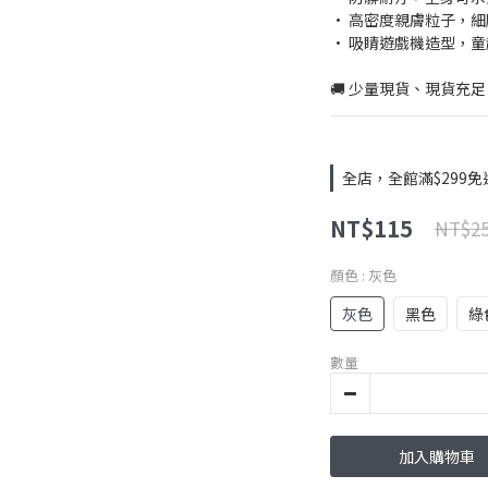
• 高密度親膚粒子，
• 吸睛遊戲機造型，
🚚 少量現貨、現貨充足
全店，全館滿$299免
NT$115
NT$2
顏色
: 灰色
灰色
黑色
綠
數量
加入購物車