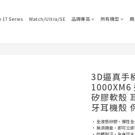
 17 Series
Watch/Ultra/SE
品牌專區
所有機型
周
3D逼真手柄
1000XM
矽膠軟殼 
牙耳機殼 
• 全液態矽膠，彈性
• 無須摘套，即可立即
• 防髒耐汙，全身可水