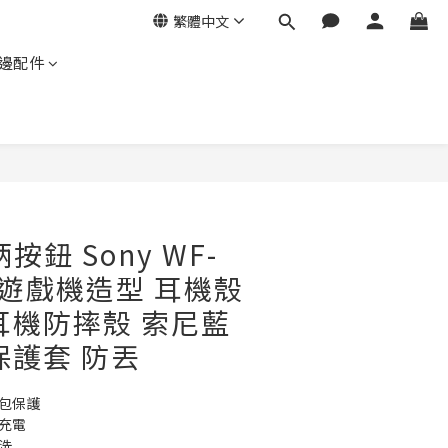
繁體中文
邊配件
立即購買
按鈕 Sony WF-
6 遊戲機造型 耳機殼
耳機防摔殼 索尼藍
保護套 防丟
全包保護
充電
洗