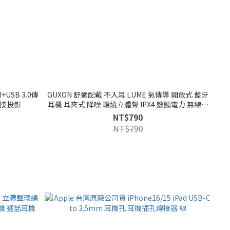
USB 3.0傳
GUXON 舒適配戴 不入耳 LUME 氣傳導 開放式 藍牙
 外接投影
耳機 耳夾式 降噪 環繞立體聲 IPX4 數顯電力 無線耳
機
NT$790
NT$790