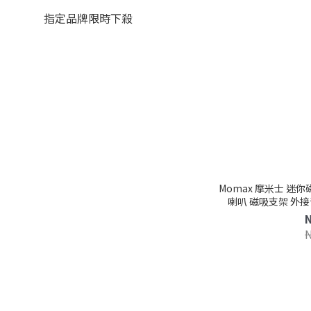
指定品牌限時下殺
Momax 摩米士 迷你磁
喇叭 磁吸支架 外接