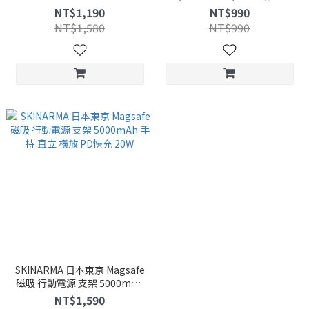
架 防撞 保護套 保護殼 背蓋 手
防摔殼 透明 手機殼 保護殼
NT$1,190
NT$990
機殼
NT$1,580
NT$990
SKINARMA 日本東京 Magsafe
磁吸 行動電源 支架 5000mAh
手持 直立 橫放 PD快充 20W
NT$1,590