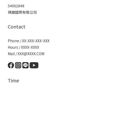
54062848
祺崴國際有限公司
Contact
Phone / XX-XXX-XXX-XXX
Hours / XXXX-XXXX
Mail / XXX@XXXX.COM
Time