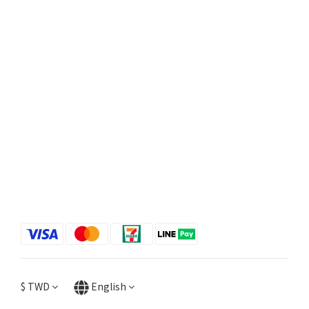
$
TWD
English