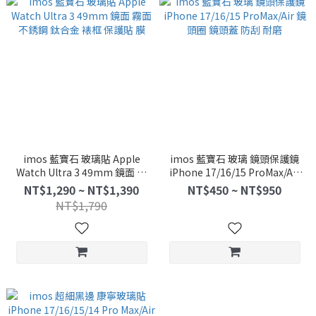
imos 藍寶石 玻璃貼 Apple
imos 藍寶石 玻璃 鏡頭保護鏡
Watch Ultra 3 49mm 鏡面 霧
iPhone 17/16/15 ProMax/Air
面 不銹鋼 鈦合金 裱框 保護貼
鏡頭圈 鏡頭蓋 防刮 耐磨
NT$1,290 ~ NT$1,390
NT$450 ~ NT$950
膜
NT$1,790