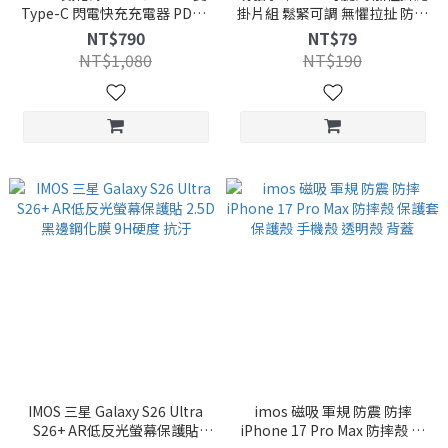
Type-C 閃電快充充電器 PD3.0
掛片組 鬆緊可調 無懼拉扯 防纏
雙孔USB-C 快充頭 QC3.0
繞 掛繩夾片 腕掛繩 可調節吊繩
NT$790
NT$79
掛繩墊片 短掛繩
NT$1,080
NT$190
IMOS 三星 Galaxy S26 Ultra
imos 磁吸 軍規 防震 防摔
S26+ AR低反光螢幕保護貼
iPhone 17 Pro Max 防摔殼 保