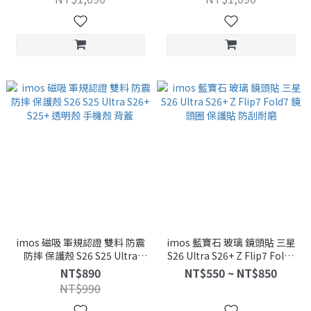
imos 磁吸 軍規認證 雙料 防震
imos 藍寶石 玻璃 鏡頭貼 三星
防摔 保護殼 S26 S25 Ultra
S26 Ultra S26+ Z Flip7 Fold7
S26+ S25+ 透明殼 手機殼 背蓋
鏡頭圈 保護貼 防刮耐磨
NT$890
NT$550 ~ NT$850
NT$990