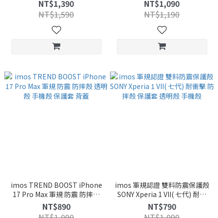
2.5D 黑邊鋼化膜 9H硬度 抗汙
護套 保護殼 手機殼 透明殼 背蓋
NT$1,390
NT$1,090
NT$1,590
NT$1,190
imos TREND BOOST iPhone
imos 軍規認證 雙料防震保護殼
17 Pro Max 軍規 防震 防摔殼
SONY Xperia 1 VII( 七代) 耐衝
透明殼 手機殼 保護套 背蓋
擊 防摔殼 保護套 透明殼 手機殼
NT$890
NT$790
NT$1,090
NT$1,090