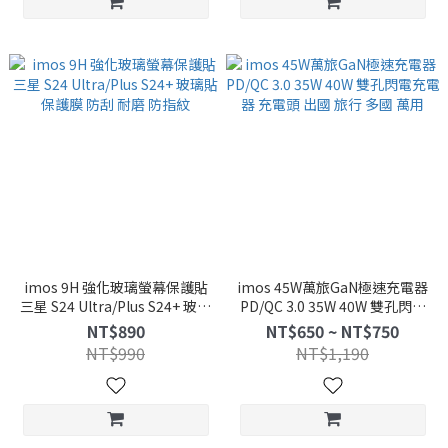
imos 9H 強化玻璃螢幕保護貼
imos 45W萬旅GaN極速充電器
三星 S24 Ultra/Plus S24+ 玻璃
PD/QC 3.0 35W 40W 雙孔閃電
貼 保護膜 防刮 耐磨 防指紋
充電器 充電頭 出國 旅行 多國
NT$890
NT$650 ~ NT$750
萬用
NT$990
NT$1,190