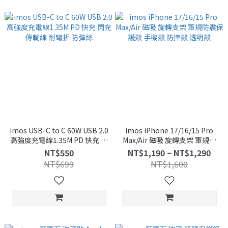
imos USB-C to C 60W USB 2.0
imos iPhone 17/16/15 Pro
高強度充電線1.35M PD 快充 閃
Max/Air 磁吸 旋轉支架 軍規防
充 傳輸線 耐彎折 防彈絲
震保護殼 手機殼 防摔殼 透明殼
NT$550
NT$1,190 ~ NT$1,290
NT$699
NT$1,600