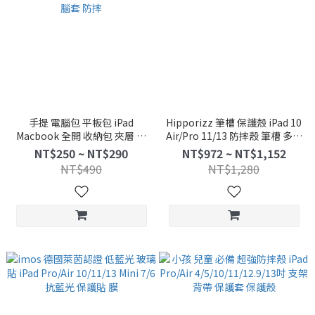
手提 電腦包 平板包 iPad
Hipporizz 筆槽 保護殼 iPad 10
Macbook 全開 收納包 夾層 提
Air/Pro 11/13 防摔殼 筆槽 多角
把 大容量 防潑水 附掛繩 可扣小
度 皮套 保護套 透明殼
NT$250 ~ NT$290
NT$972 ~ NT$1,152
物 電腦套 防摔
NT$490
NT$1,280