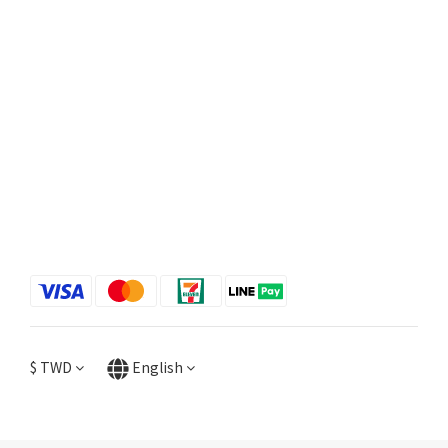
$
TWD
English