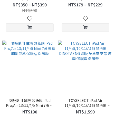
Mini7/6 四角氣囊防摔殼 筆槽
板保護殼 支架皮套 氣囊防摔
NT$350 ~ NT$390
NT$179 ~ NT$229
透明殼
NT$590
隨吸隨用 磁吸 類紙膜 iPad
TOYSELECT iPad Air
Pro/Air 13/11/4/5 Mini 7/6 書
11/4/5/10/11(A16) 酷洛米
寫 畫圖 螢幕 保護貼 保護膜
DINOTAENG 磁吸 多角度 支架
NT$190
NT$1,590