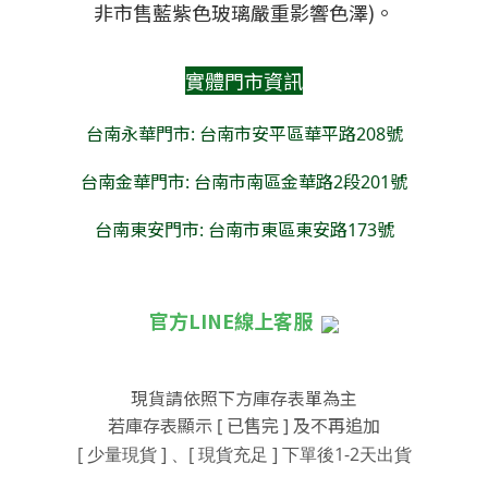
非市售藍紫色玻璃嚴重影響色澤)。
實體門市資訊
台南永華門市: 台南市安平區華平路208號
台南金華門市: 台南市南區金華路2段201號
台南東安門市: 台南市東區東安路173號
官方LINE線上客服
現貨請依照下方庫存表單為主
若庫存表顯示 [ 已售完 ] 及不再追加
[ 少量現貨 ] 、[ 現貨充足 ]
下單後1-2天出貨