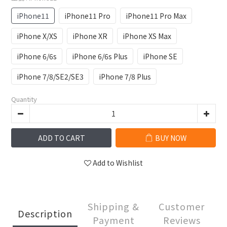
iPhone11
iPhone11 Pro
iPhone11 Pro Max
iPhone X/XS
iPhone XR
iPhone XS Max
iPhone 6/6s
iPhone 6/6s Plus
iPhone SE
iPhone 7/8/SE2/SE3
iPhone 7/8 Plus
Quantity
ADD TO CART
BUY NOW
Add to Wishlist
Shipping &
Customer
Description
Payment
Reviews