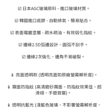
☑️ 日本AGC玻璃原料 - 進口玻璃材質。
☑️ 韓國進口底膠 - 自動排氣、簡易貼合。
☑️ 表面電鍍塗層 - 疏水疏油、有效弱化指紋。
☑️ 邊緣2.5D弧邊設計、圓弧不刮手。
☑️ 邊緣2次強化、邊角不易破裂。
📱 亮面透明款 (透明亮面如原廠螢幕解析度)。
📱 霧面防指紋 (高清磨砂霧面、防指紋效果佳、超
滑順、手遊首選)。
📱 透明抗藍光 (淺藍色玻璃、不影響螢幕解析度、