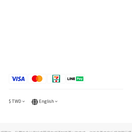
$
TWD
English