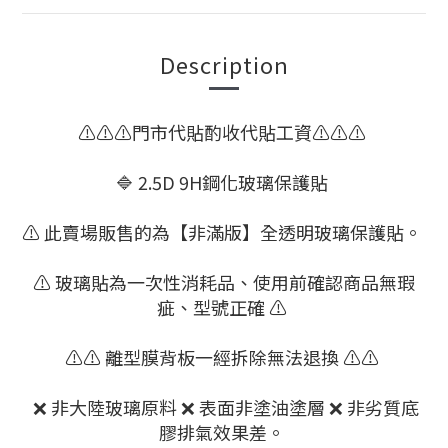
Description
⚠️⚠️⚠️門市代貼酌收代貼工資⚠️⚠️⚠️
🔷 2.5D 9H鋼化玻璃保護貼
⚠️ 此賣場販售的為【非滿版】全透明玻璃保護貼。
⚠️ 玻璃貼為一次性消耗品、使用前確認商品無瑕
疵、型號正確 ⚠️
⚠️⚠️ 離型膜背板一經拆除無法退換 ⚠️⚠️
❌ 非大陸玻璃原料 ❌ 表面非塗油塗層 ❌ 非劣質底
膠排氣效果差。