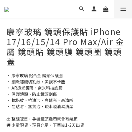
康寧玻璃 鏡頭保護貼 iPhone
17/16/15/14 Pro Max/Air 金
屬 鏡頭貼 鏡頭膜 鏡頭圈 鏡頭
蓋
• 康寧玻璃 鋁合金 鏡頭保護圈
• 細緻螺旋切割紋，美觀不卡塵
• AR透光鍍層、奈米科技底膠
• 保護鏡頭、防止鏡頭刮傷
• 抗指紋、抗油污、高透光、高清晰
• 易貼附、無氣泡，疏水疏油易清潔
⚠️ 整組販售，手機鏡頭幾顆就會有幾顆
🚚 少量現貨、現貨充足，下單後1-2天出貨