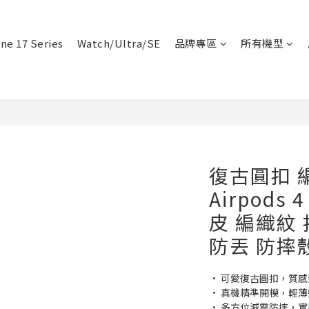
ne 17 Series
Watch/Ultra/SE
品牌專區
所有機型
復古圓扣 
Airpods 
皮 編織紋
防丟 防摔
• 可愛復古圓扣，質
• 真機精準開模，輕
• 多方位減震防摔，