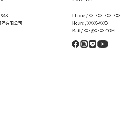
2848
Phone / XX-XXX-XXX-XXX
國際有限公司
Hours / XXXX-XXXX
Mail / XXX@XXXX.COM