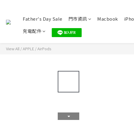
Father's Day Sale
門市資訊
Macbook
iPho
充電配件
View All
/
APPLE
/
AirPods