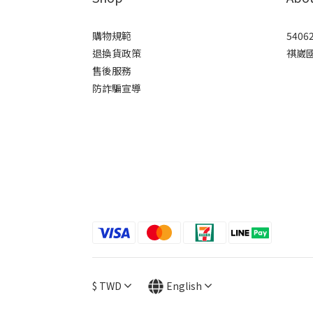
購物規範
5406
退換貨政策
祺崴
售後服務
防詐騙宣導
$
TWD
English