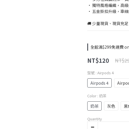
• 獨特風格編織，高
• 五金掛扣升級，車
🚚 少量現貨、現貨充足
全館滿$299免運費 on 
NT$120
NT$2
型號
: Airpods 4
Airpods 4
Airpo
Color
: 奶茶
奶茶
灰色
黑
Quantity