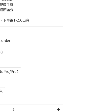
級親膚手感
線細節滿分
，下單後1-2天出貨
order
90
ds Pro/Pro2
色