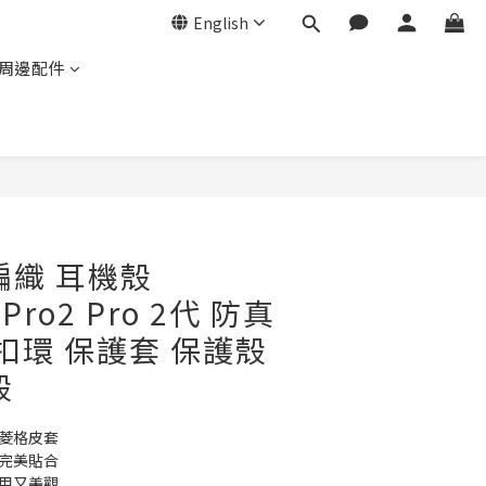
English
周邊配件
BUY NOW
編織 耳機殼
4 Pro2 Pro 2代 防真
 扣環 保護套 保護殼
殼
感菱格皮套
薄完美貼合
實用又美觀