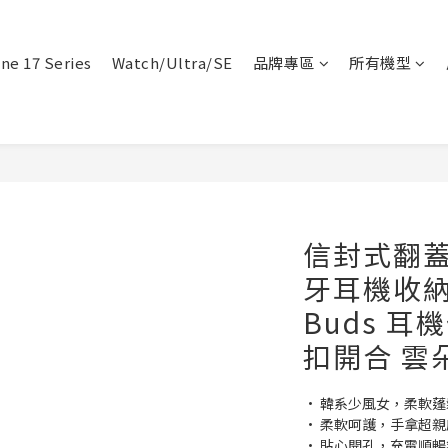
ne 17 Series
Watch/Ultra/SE
品牌專區
所有機型
信封式翻蓋
牙耳機收納包
Buds 耳
扣開合 雲
• 韓系少風女，柔軟蓬
• 柔軟呵護，手拿超親
• 貼心開孔，充電順暢