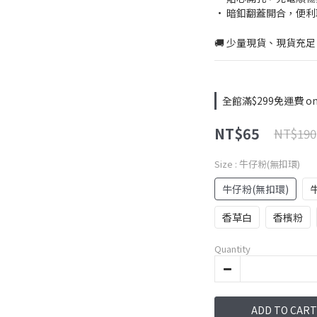
• 暗釦翻蓋開合，便利
🚚 少量現貨、現貨充足
全館滿$299免運費 on 
NT$65
NT$190
Size
: 牛仔粉(無扣環)
牛仔粉(無扣環)
香草白
香檳粉
Quantity
ADD TO CART