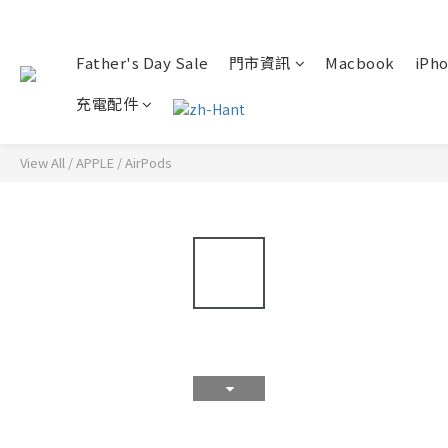
Father's Day Sale
門市資訊
Macbook
iPho
充電配件
View All
/
APPLE
/
AirPods