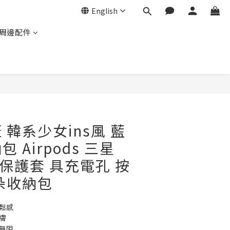
English
周邊配件
BUY NOW
 韓系少女ins風 藍
 Airpods 三星
機保護套 具充電孔 按
朵收納包
鬆感
膚
無阻