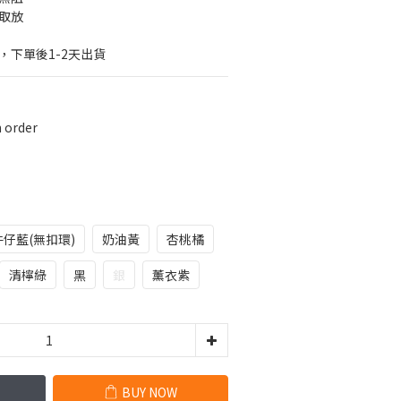
取放
，下單後1-2天出貨
order
牛仔藍(無扣環)
奶油黃
杏桃橘
清檸綠
黑
銀
薰衣紫
BUY NOW