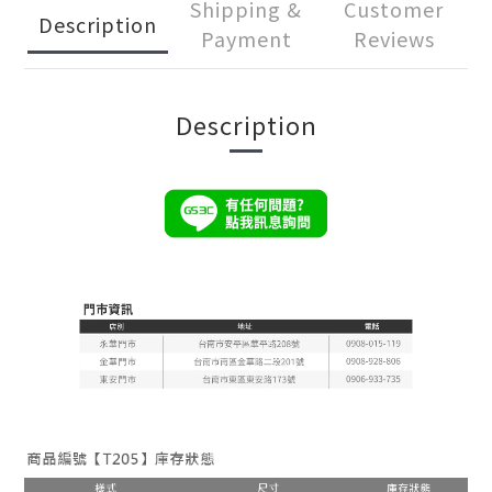
Shipping &
Customer
Description
Payment
Reviews
Description