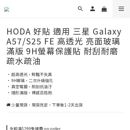
HODA 好貼 適用 三星 Galaxy
A57/S25 FE 高透光 亮面玻璃
滿版 9H螢幕保護貼 耐刮耐磨
疏水疏油
• 超高透光，鮮豔不失真
• 9H玻璃，二次升級強化
• 真空電鍍，耐刮抗油汙
• 隱形滿版，裸感百搭殼
🚚 少量現貨、現貨充足，下單後1-2天出貨
全館滿$299免運費 on order