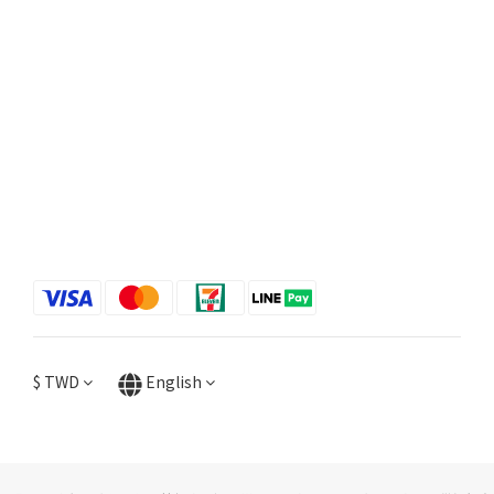
$
TWD
English