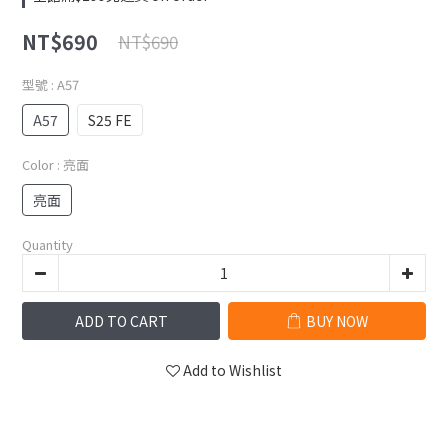
NT$690
NT$690
型號
: A57
A57
S25 FE
Color
: 亮面
亮面
Quantity
ADD TO CART
BUY NOW
Add to Wishlist