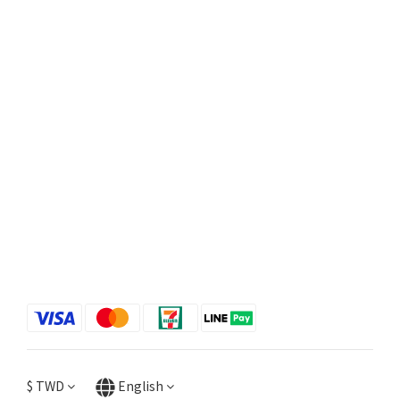
$
TWD
English