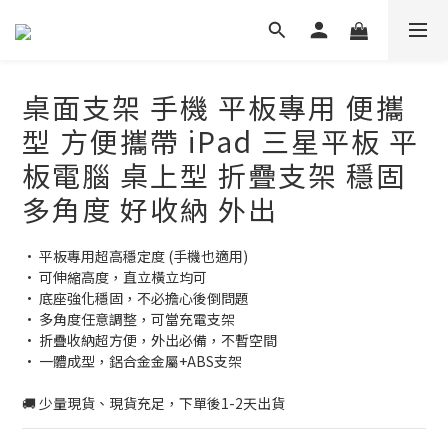
桌面支架 手機 平板專用 便攜
型 方便攜帶 iPad 三星平板 平
板電腦 桌上型 折疊支架 穩固
多角度 好收納 外出
• 平板專用超高穩定度 (手機也適用)
• 可伸縮高度，直立橫立均可
• 底座強化穩固，不必擔心後倒問題
• 多角度任意調整，可當充電支架
• 折疊收納超方便，外出必備，不暫空間
• 一體成型，鋁合金金屬+ABS支架
🚚 少量現貨、現貨充足，下單後1-2天出貨