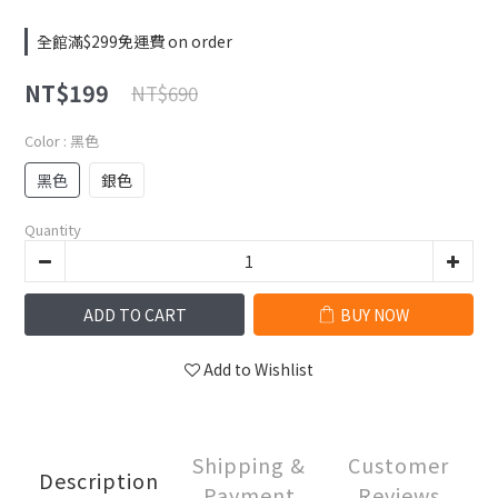
全館滿$299免運費 on order
NT$199
NT$690
Color
: 黑色
黑色
銀色
Quantity
ADD TO CART
BUY NOW
Add to Wishlist
Shipping &
Customer
Description
Payment
Reviews