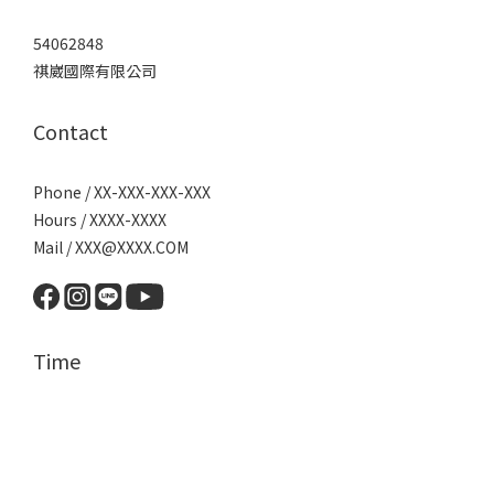
54062848
祺崴國際有限公司
Contact
Phone / XX-XXX-XXX-XXX
Hours / XXXX-XXXX
Mail / XXX@XXXX.COM
Time