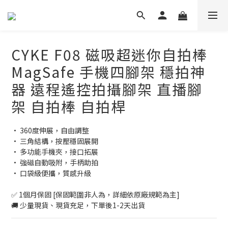
CYKE F08 磁吸超迷你自拍棒
MagSafe 手機四腳架 穩拍神
器 遠程遙控拍攝腳架 直播腳
架 自拍棒 自拍桿
• 360度伸展，自由調整
• 三角結構，按壓穩固展開
• 多功能手機夾，接口拓展
• 強磁自動吸附，手柄助拍
• 口袋級便攜，質感升級
✅ 1個月保固 [保固範圍非人為，詳細依原廠規範為主]
🚚 少量現貨、現貨充足，下單後1-2天出貨