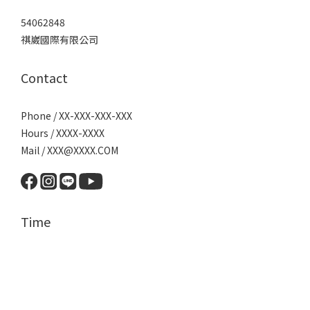
54062848
祺崴國際有限公司
Contact
Phone / XX-XXX-XXX-XXX
Hours / XXXX-XXXX
Mail / XXX@XXXX.COM
Time