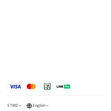
$
TWD
English