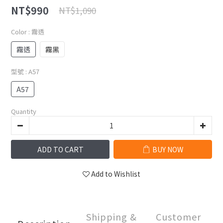
NT$990
NT$1,090
Color
: 霧透
霧透
霧黑
型號
: A57
A57
Quantity
ADD TO CART
BUY NOW
Add to Wishlist
Shipping &
Customer