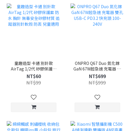
童趣造型 卡通 別針款
ONPRO Q67 Duo 氮化鎵
AirTag 1/2代 矽膠保護套
GaN 67W超急速 充電器 雙
防水 胸針 無毒安全矽膠材
孔 USB-C PD3.2 快充頭
NT$60
NT$699
質 追蹤器別針軟殼 防丟 兒
100-240V
NT$99
NT$999
童適用