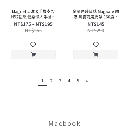
Magnetic 磁吸手機支架
金屬磨砂質感 MagSafe 磁
N52強磁 健身懶人手機架
吸 氣囊兩用支架 360度旋
雙向磁吸支架 夾式手機架
轉 指環手機托 折疊支架 手
NT$175 ~ NT$195
NT$145
萬向調整 廚房磁吸手機架
機支架 iPhone 桌面立架
NT$265
NT$290
直播支架
1
2
3
4
5
»
Macbook