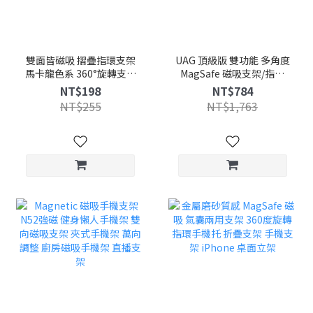
雙面皆磁吸 摺疊指環支架
UAG 頂級版 雙功能 多角度
馬卡龍色系 360°旋轉支架
MagSafe 磁吸支架/指環
MagSafe 指環扣 鋅合金 手
防滑握感 手機支架 雙向磁
NT$198
NT$784
機支架 磁吸支架 雙向磁吸
吸支架 折疊收納 360度旋
NT$255
NT$1,763
支架
轉