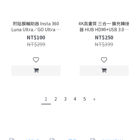
附貼膜輔助器 Insta 360
4K高畫質 三合一 擴充轉接
Luna Ultra／GO Ultra 運
器 HUB HDMI+USB 3.0傳
動相機 AR增透 AF電鍍玻
輸+Type-C PD100W快充
NT$100
NT$250
璃 防爆 保護貼
60Hz 外接投影
NT$299
NT$399
1
2
3
4
5
»