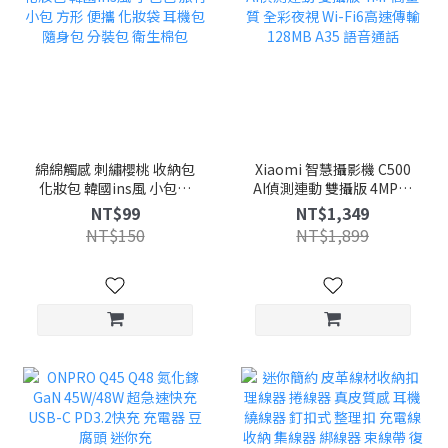
綿綿觸感 刺繡櫻桃 收納包
Xiaomi 智慧攝影機 C500
化妝包 韓國ins風 小包包
AI偵測連動 雙攝版 4MP高
旅行小包 方形 便攜 化妝袋
畫質 全彩夜視 Wi-Fi6高速
NT$99
NT$1,349
耳機包 隨身包 分裝包 衛生
傳輸 128MB A35 語音通話
NT$150
NT$1,899
棉包