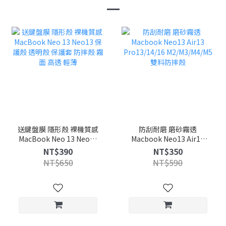
送鍵盤膜 隱形殼 裸機質感
防刮耐磨 磨砂霧透
MacBook Neo 13 Neo13
Macbook Neo13 Air13
保護殼 透明殼 保護套 防摔
Pro13/14/16
NT$390
NT$350
殼 霧面 高透 輕薄
M2/M3/M4/M5 雙料防摔殼
NT$650
NT$590