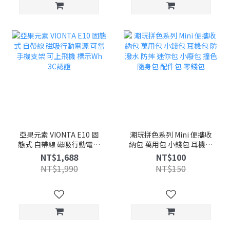
亞果元素 VIONTA E10 固
潮玩拼色系列 Mini 便攜收
態式 自帶線 磁吸行動電源
納包 萬用包 小錢包 耳機包
可當手機支架 可上飛機 標
防潑水 防摔 迷你包 小廢包
NT$1,688
NT$100
示Wh 3C認證
撞色 隨身包 配件包 零錢包
NT$1,990
NT$150