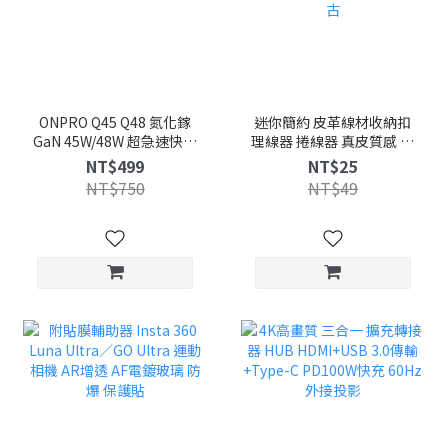
ONPRO Q45 Q48 氮化鎵
迷你簡約 皮革線材收納扣
GaN 45W/48W 超急速快充
理線器 捲線器 真皮質感 耳
USB-C PD3.2快充 充電器
機繞線器 釘扣式 整理扣 充
NT$499
NT$25
豆腐頭 迷你充
電線收納 集線器 綁線器 束
NT$750
NT$49
線帶 復古