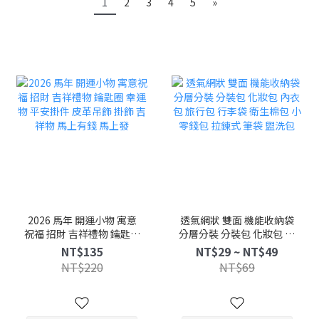
1
2
3
4
5
»
2026 馬年 開運小物 寓意
透氣網狀 雙面 機能收納袋
祝福 招財 吉祥禮物 鑰匙圈
分層分裝 分裝包 化妝包 內
幸運物 平安掛件 皮革吊飾
衣包 旅行包 行李袋 衛生棉
NT$135
NT$29 ~ NT$49
掛飾 吉祥物 馬上有錢 馬上
包 小零錢包 拉鍊式 筆袋
NT$220
NT$69
發
盥洗包