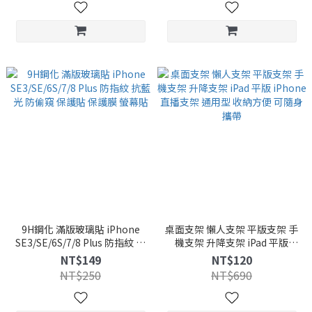
9H鋼化 滿版玻璃貼 iPhone
桌面支架 懶人支架 平版支架 手
SE3/SE/6S/7/8 Plus 防指紋 抗
機支架 升降支架 iPad 平版
藍光 防偷窺 保護貼 保護膜 螢幕
iPhone 直播支架 通用型 收納
NT$149
NT$120
貼
方便 可隨身攜帶
NT$250
NT$690