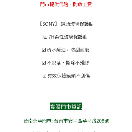
門市提供代貼，酌收工資
【SONY】 鏡頭玻璃保護貼
☑️ 7H柔性玻璃保護貼
☑️ 疏水疏油，防刮耐磨
☑️ 不脫落，撕除不殘膠
☑️ 有效保護鏡頭不刮傷
實體門市資訊
台南永華門市: 台南市安平區華平路208號