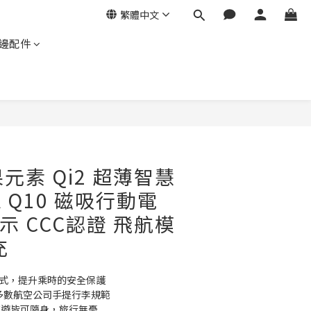
繁體中文
邊配件
立即購買
果元素 Qi2 超薄智慧
TA Q10 磁吸行動電
示 CCC認證 飛航模
充
模式，提升乘時的安全保護
合多數航空公司手提行李規範
旅遊皆可隨身，旅行無憂