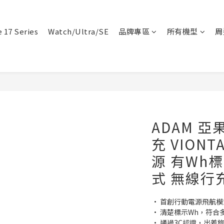
 17 Series
Watch/Ultra/SE
品牌專區
所有機型
周
ADAM 亞
充 VION
源 有Wh標
式 無線行
• 首創行動電源飛航
• 清楚標示Wh，符
• 通過3C認證，出差