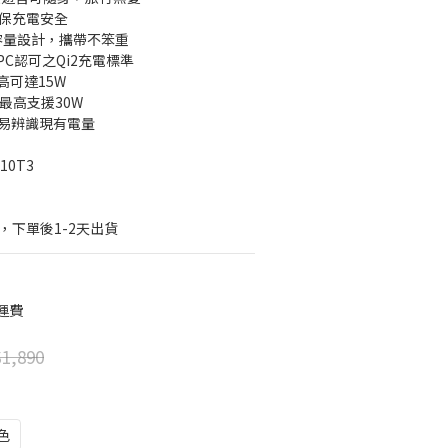
確保充電安全
薄大容量設計，攜帶不笨重
PC認可之Qi2充電標準
最高可達15W
出最高支援30W
輕易辨識現有電量
10T3
，下單後1-2天出貨
運費
1,890
色