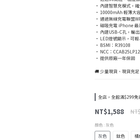
• 內建智慧充模式，
• 10000mAh 輕
• 通過無線充電聯盟W
• 磁吸充電 iPhone 
• 內建USB-C孔，輸
• LED燈號顯示，可
• BSMI：R39108
• NCC：CCAB25LP12
• 提供原廠一年保固
🚚 少量現貨、現貨充足
全店，全館滿$299免
NT$1,588
NT$
顏色
: 灰色
灰色
鈦色
橘