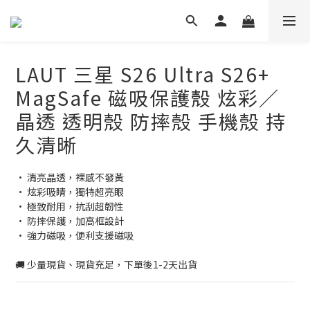
LAUT 三星 S26 Ultra S26+
MagSafe 磁吸保護殼 炫彩／
晶透 透明殼 防摔殼 手機殼 持
久清晰
• 清亮晶透，裸感不發黃
• 炫彩吸睛，獨特超亮眼
• 極致耐用，抗刮超韌性
• 防摔保護，加高框設計
• 強力磁吸，便利支援磁吸
🚚 少量現貨、現貨充足，下單後1-2天出貨