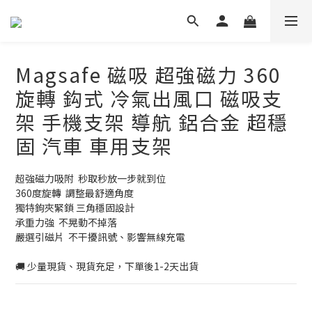
Magsafe 磁吸 超強磁力 360
旋轉 鈎式 冷氣出風口 磁吸支
架 手機支架 導航 鋁合金 超穩
固 汽車 車用支架
超強磁力吸附  秒取秒放一步就到位
360度旋轉  調整最舒適角度
獨特鉤夾緊鎖 三角穩固設計
承重力強  不晃動不掉落
嚴選引磁片  不干擾訊號、影響無線充電
🚚 少量現貨、現貨充足，下單後1-2天出貨