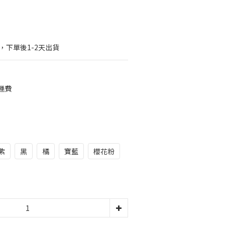
，下單後1-2天出貨
運費
紫
黑
橘
寶藍
櫻花粉