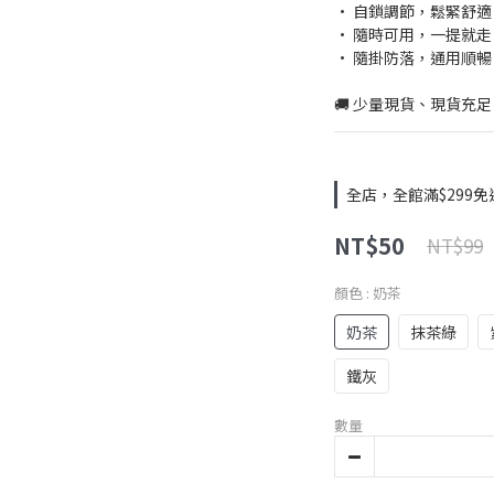
• 自鎖調節，鬆緊舒適
• 隨時可用，一提就走
• 隨掛防落，通用順暢
🚚 少量現貨、現貨充足
全店，全館滿$299免
NT$50
NT$99
顏色
: 奶茶
奶茶
抹茶綠
鐵灰
數量