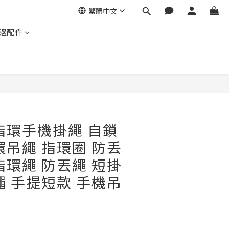
繁體中文
邊配件
立即購買
指環手機掛繩 自鎖
環吊繩 指環圈 防丢
指環繩 防丟繩 短掛
繩 手提短款 手機吊