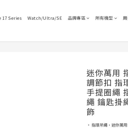
 17 Series
Watch/Ultra/SE
品牌專區
所有機型
周
迷你萬用 
調節扣 指
手提圈繩 
繩 鑰匙掛
飾
• 指環吊繩，迷你萬用