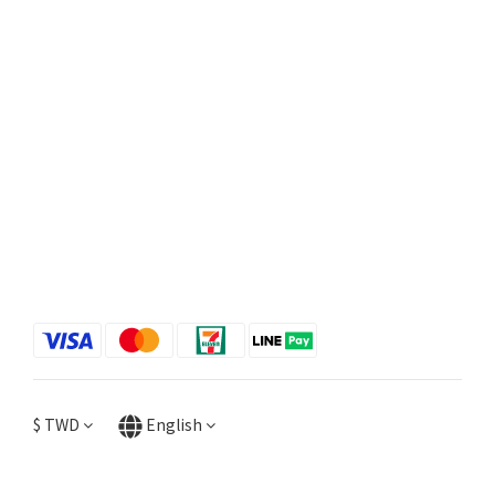
$
TWD
English