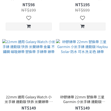
矽膠 替換帶 腕帶 手錶帶 通用
帶 金屬錶帶 Galaxy Watch 防
NT$98
NT$195
GTR
水 手錶帶
NT$199
NT$599
22mm 通用 Galaxy Watch 小
矽膠錶帶 22mm 替換帶 三星
米手錶 運動版 快拆 米蘭錶帶 金
Garmin 小米手錶 運動版
屬 不鏽鋼 磁吸錶帶 替換帶 手錶
Haylou Solar 防水 可水洗 彩色
NT$149
NT$149