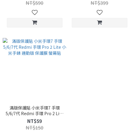
帶 錶帶
錶帶
NT$590
NT$399
滿版保護貼 小米手環7 手環
5/6/7代 Redmi 手環 Pro 2 Lite
小米手錶 運動版 保護膜 螢幕貼
NT$59
NT$150