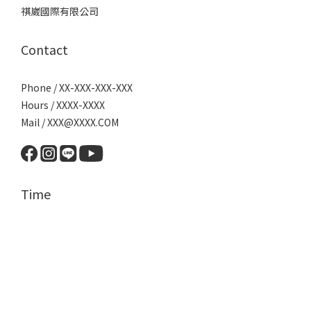
祺崴國際有限公司
Contact
Phone / XX-XXX-XXX-XXX
Hours / XXXX-XXXX
Mail / XXX@XXXX.COM
Time