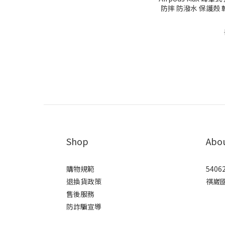
防摔 防潑水 保護殼 
Shop
Abo
購物規範
5406
退換貨政策
祺崴
售後服務
防詐騙宣導